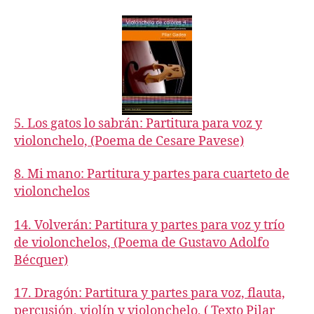
acompaniments,
book
4
5. Los gatos lo sabrán: Partitura para voz y
violonchelo, (Poema de Cesare Pavese)
8. Mi mano: Partitura y partes para cuarteto de
violonchelos
14. Volverán: Partitura y partes para voz y trío
de violonchelos, (Poema de Gustavo Adolfo
Bécquer)
17. Dragón: Partitura y partes para voz, flauta,
percusión, violín y violonchelo, ( Texto Pilar