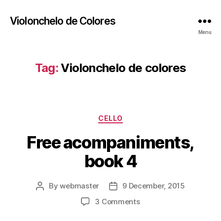
Violonchelo de Colores
Menu
Tag:
Violonchelo de colores
Categories
CELLO
Free acompaniments,
book 4
By
webmaster
9 December, 2015
Post
Post
author
date
on
3 Comments
Free