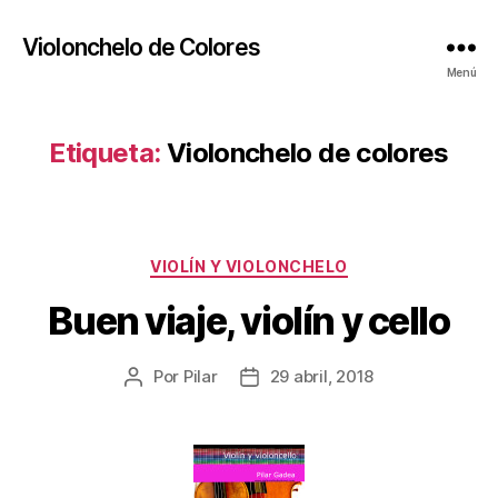
Violonchelo de Colores
Menú
Etiqueta:
Violonchelo de colores
Categorías
VIOLÍN Y VIOLONCHELO
Buen viaje, violín y cello
Por
Pilar
29 abril, 2018
Autor
Fecha
de
de
la
la
publicación
publicación