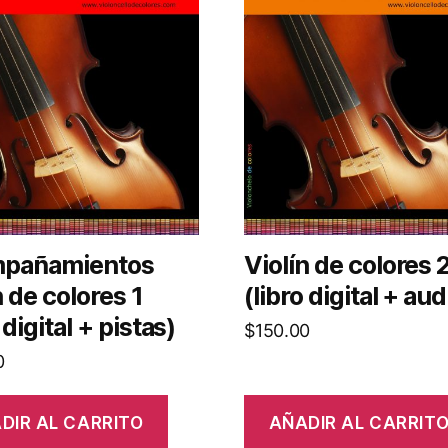
pañamientos
Violín de colores 
n de colores 1
(libro digital + aud
 digital + pistas)
$
150.00
0
DIR AL CARRITO
AÑADIR AL CARRIT