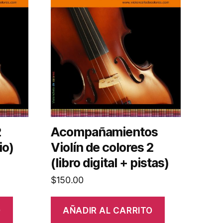
2
Acompañamientos
io)
Violín de colores 2
(libro digital + pistas)
$
150.00
O
AÑADIR AL CARRITO