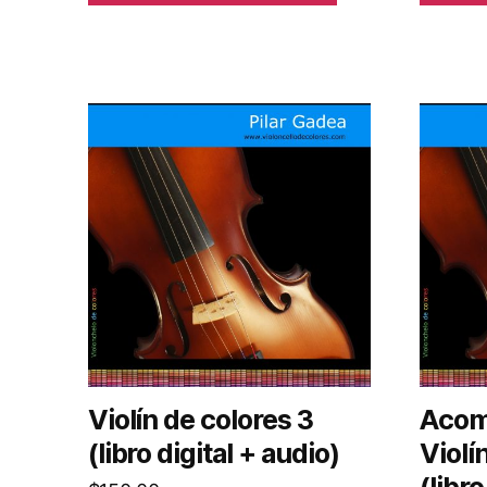
Violín de colores 3
Acom
(libro digital + audio)
Violí
(libro