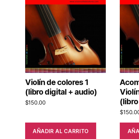
Violín de colores 1
Acom
(libro digital + audio)
Violí
(libro
$
150.00
$
150.0
AÑADIR AL CARRITO
AÑA