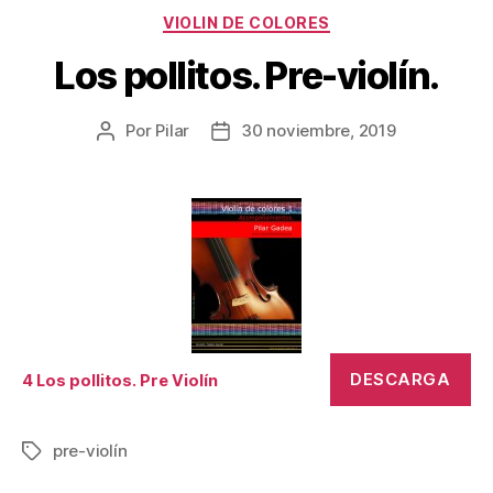
Categorías
VIOLIN DE COLORES
Los pollitos. Pre-violín.
Por
Pilar
30 noviembre, 2019
Autor
Fecha
de
de
la
la
publicación
publicación
DESCARGA
4 Los pollitos. Pre Violín
pre-violín
Etiquetas