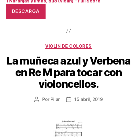
1 Naranjas y limas, dúo (violín) – Full Score
DESCARGA
Categorías
VIOLIN DE COLORES
La muñeca azul y Verbena
en Re M para tocar con
violoncellos.
Por
Pilar
15 abril, 2019
Autor
Fecha
de
de
la
la
publicación
publicación