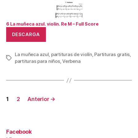
6 La muñeca azul. violín. Re M – Full Score
DESCARGA
La muñeca azul
,
partituras de violín
,
Partituras gratis
,
Etiquetas
partituras para niños
,
Verbena
Paginación
1
2
Anterior
→
de
entradas
Facebook