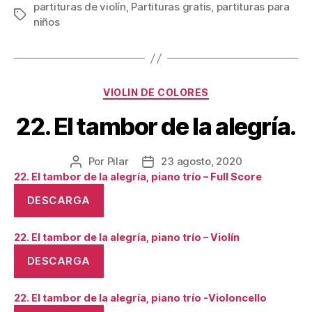
partituras de violín
,
Partituras gratis
,
partituras para
Etiquetas
niños
Categorías
VIOLIN DE COLORES
22. El tambor de la alegría.
Por
Pilar
23 agosto, 2020
Autor
Fecha
22. El tambor de la alegría, piano trío – Full Score
de
de
la
la
DESCARGA
publicación
publicación
22. El tambor de la alegría, piano trío – Violín
DESCARGA
22. El tambor de la alegría, piano trío -Violoncello