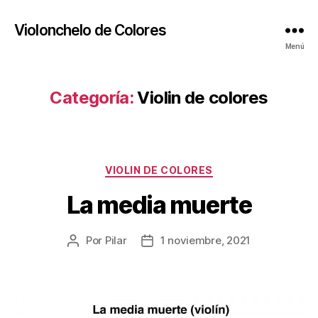
Violonchelo de Colores
Menú
Categoría:
Violin de colores
Categorías
VIOLIN DE COLORES
La media muerte
Por
Pilar
1 noviembre, 2021
Autor
Fecha
de
de
la
la
publicación
publicación