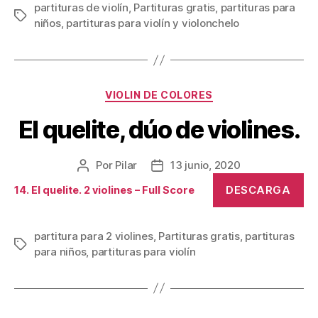
partituras de violín
,
Partituras gratis
,
partituras para
Etiquetas
niños
,
partituras para violín y violonchelo
Categorías
VIOLIN DE COLORES
El quelite, dúo de violines.
Por
Pilar
13 junio, 2020
Autor
Fecha
de
de
DESCARGA
14. El quelite. 2 violines – Full Score
la
la
publicación
publicación
partitura para 2 violines
,
Partituras gratis
,
partituras
Etiquetas
para niños
,
partituras para violín