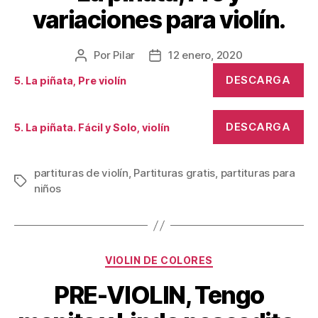
variaciones para violín.
Por
Pilar
12 enero, 2020
Autor
Fecha
de
de
DESCARGA
5. La piñata, Pre violín
la
la
publicación
publicación
DESCARGA
5. La piñata. Fácil y Solo, violín
partituras de violín
,
Partituras gratis
,
partituras para
Etiquetas
niños
Categorías
VIOLIN DE COLORES
PRE-VIOLIN, Tengo