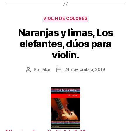
Categorías
VIOLIN DE COLORES
Naranjas y limas, Los
elefantes, dúos para
violín.
Por
Pilar
24 noviembre, 2019
Autor
Fecha
de
de
la
la
publicación
publicación