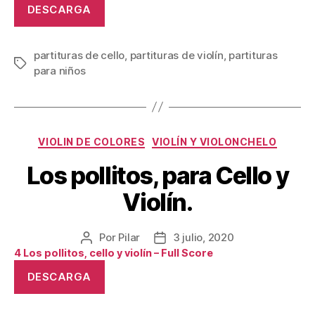
DESCARGA
partituras de cello
,
partituras de violín
,
partituras
Etiquetas
para niños
Categorías
VIOLIN DE COLORES
VIOLÍN Y VIOLONCHELO
Los pollitos, para Cello y
Violín.
Por
Pilar
3 julio, 2020
Autor
Fecha
4 Los pollitos, cello y violín – Full Score
de
de
la
la
DESCARGA
publicación
publicación