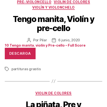
Categorías
PRE-VIOLONCELLO
VIOLIN DE COLORES
VIOLÍN Y VIOLONCHELO
Tengo manita, Violín y
pre-cello
Por
Pilar
6 junio, 2020
Autor
Fecha
10 Tengo manita. violín y Pre-cello – Full Score
de
de
la
la
DESCARGA
publicación
publicación
partituras grastis
Etiquetas
Categorías
VIOLIN DE COLORES
La piñata, Pre y