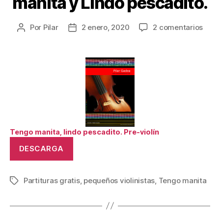
manita y Lindo pescadito.
en
Por
Pilar
2 enero, 2020
2 comentarios
Autor
Fecha
PRE-
de
de
VIOL
la
la
Teng
publicación
publicación
mani
y
Lind
pesc
Tengo manita, lindo pescadito. Pre-violín
DESCARGA
Partituras gratis
,
pequeños violinistas
,
Tengo manita
Etiquetas