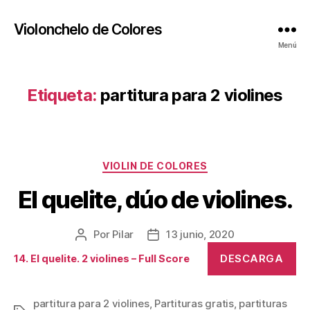
Violonchelo de Colores
Menú
Etiqueta:
partitura para 2 violines
Categorías
VIOLIN DE COLORES
El quelite, dúo de violines.
Por
Pilar
13 junio, 2020
Autor
Fecha
de
de
DESCARGA
14. El quelite. 2 violines – Full Score
la
la
publicación
publicación
partitura para 2 violines
,
Partituras gratis
,
partituras