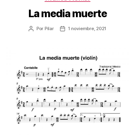
La media muerte
Por
Pilar
1 noviembre, 2021
Autor
Fecha
de
de
la
la
publicación
publicación