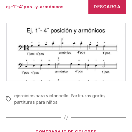
de
de
DESCARGA
ej.-1˚-4˚pos.-y-armónicos
la
la
publicación
publicación
ejercicios para violoncello
,
Partituras gratis
,
Etiquetas
partituras para niños
Categorías
CONTRABAJO DE COLORES