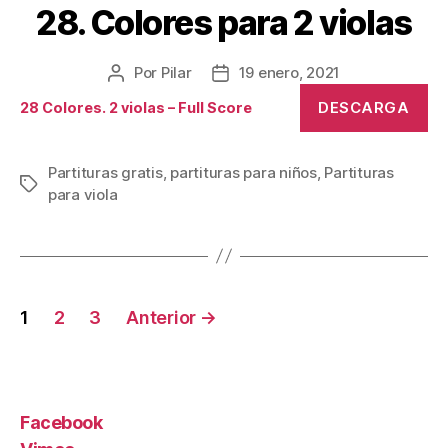
28. Colores para 2 violas
Por
Pilar
19 enero, 2021
Autor
Fecha
de
de
DESCARGA
28 Colores. 2 violas – Full Score
la
la
publicación
publicación
Partituras gratis
,
partituras para niños
,
Partituras
Etiquetas
para viola
Paginación
1
2
3
Anterior
→
de
entradas
Facebook