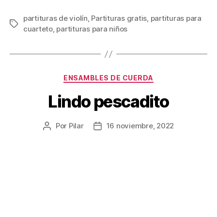
partituras de violín
,
Partituras gratis
,
partituras para
Etiquetas
cuarteto
,
partituras para niños
Categorías
ENSAMBLES DE CUERDA
Lindo pescadito
Por
Pilar
16 noviembre, 2022
Autor
Fecha
de
de
la
la
publicación
publicación