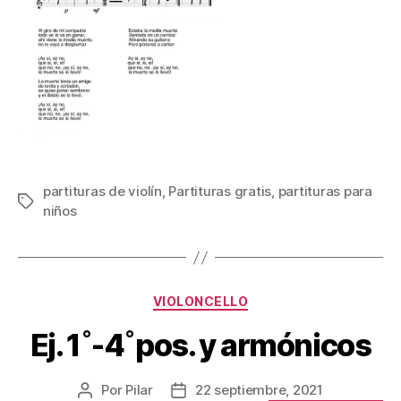
partituras de violín
,
Partituras gratis
,
partituras para
Etiquetas
niños
Categorías
VIOLONCELLO
Ej. 1˚-4˚pos. y armónicos
Por
Pilar
22 septiembre, 2021
Autor
Fecha