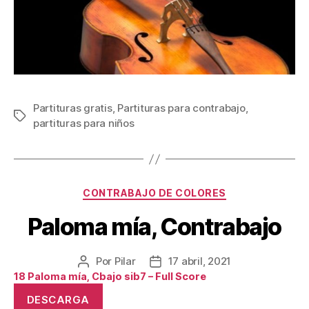
Partituras gratis
,
Partituras para contrabajo
,
Etiquetas
partituras para niños
Categorías
CONTRABAJO DE COLORES
Paloma mía, Contrabajo
Por
Pilar
17 abril, 2021
Autor
Fecha
18 Paloma mía, Cbajo sib7 – Full Score
de
de
la
la
DESCARGA
publicación
publicación