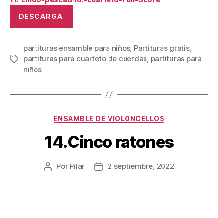
DESCARGA
partituras ensamble para niños
,
Partituras gratis
,
partituras para cuarteto de cuerdas
,
partituras para
Etiquetas
niños
Categorías
ENSAMBLE DE VIOLONCELLOS
14.Cinco ratones
Por
Pilar
2 septiembre, 2022
Autor
Fecha
de
de
la
la
publicación
publicación