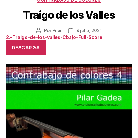
Traigo de los Valles
Por
Pilar
9 julio, 2021
Autor
Fecha
2.-Traigo-de-los-valles-Cbajo-Full-Score
de
de
la
la
DESCARGA
publicación
publicación