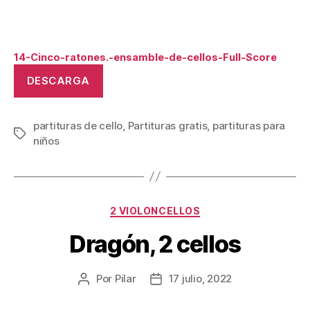
14-Cinco-ratones.-ensamble-de-cellos-Full-Score
DESCARGA
partituras de cello
,
Partituras gratis
,
partituras para
Etiquetas
niños
Categorías
2 VIOLONCELLOS
Dragón, 2 cellos
Por
Pilar
17 julio, 2022
Autor
Fecha
de
de
la
la