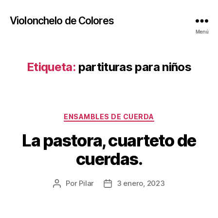
Violonchelo de Colores
Menú
Etiqueta:
partituras para niños
Categorías
ENSAMBLES DE CUERDA
La pastora, cuarteto de
cuerdas.
Por
Pilar
3 enero, 2023
Autor
Fecha
de
de
la
la
publicación
publicación