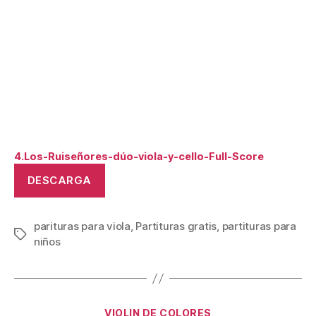
4.Los-Ruiseñores-dúo-viola-y-cello-Full-Score
DESCARGA
parituras para viola
,
Partituras gratis
,
partituras para
Etiquetas
niños
Categorías
VIOLIN DE COLORES