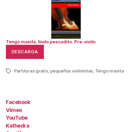
mani
y
Lind
pesc
Tengo manita, lindo pescadito. Pre-violín
DESCARGA
Partituras gratis
,
pequeños violinistas
,
Tengo manita
Etiquetas
Facebook
Vimeo
YouTube
Kathedra