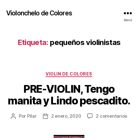
Violonchelo de Colores
Menú
Etiqueta:
pequeños violinistas
Categorías
VIOLIN DE COLORES
PRE-VIOLIN, Tengo
manita y Lindo pescadito.
en
Por
Pilar
2 enero, 2020
2 comentarios
Autor
Fecha
PRE-
de
de
VIOL
la
la
Teng
publicación
publicación