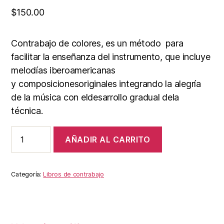
$
150.00
Contrabajo de colores, es un método para
facilitar la enseñanza del instrumento,
que incluye
melodías
iberoamericanas
y
composiciones
originales integrando
la
alegría
de la
música
con
el
desarrollo
gradual
de
la
técnica.
Contrabajo
AÑADIR AL CARRITO
de
colores
4
Acompañamientos
Categoría:
Libros de contrabajo
(libro
digital
+
pistas)
cantidad