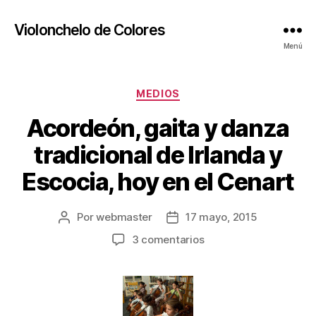
Violonchelo de Colores
Menú
Categorías
MEDIOS
Acordeón, gaita y danza
tradicional de Irlanda y
Escocia, hoy en el Cenart
Por
webmaster
17 mayo, 2015
Autor
Fecha
de
de
en
3 comentarios
la
la
Acordeón,
publicación
publicación
gaita
y
danza