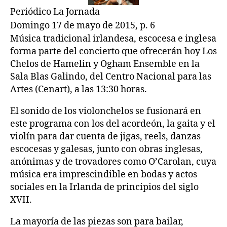
tradicional
Periódico La Jornada
de
Irlanda
Domingo 17 de mayo de 2015, p. 6
y
Música tradicional irlandesa, escocesa e inglesa
Escocia,
forma parte del concierto que ofrecerán hoy Los
hoy
Chelos de Hamelin y Ogham Ensemble en la
en
Sala Blas Galindo, del Centro Nacional para las
el
Artes (Cenart), a las 13:30 horas.
Cenart
El sonido de los violonchelos se fusionará en
este programa con los del acordeón, la gaita y el
violín para dar cuenta de jigas, reels, danzas
escocesas y galesas, junto con obras inglesas,
anónimas y de trovadores como O’Carolan, cuya
música era imprescindible en bodas y actos
sociales en la Irlanda de principios del siglo
XVII.
La mayoría de las piezas son para bailar,