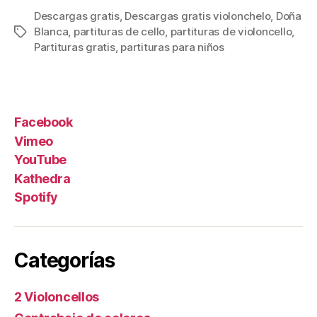
Pre-
Descargas gratis
,
Descargas gratis violonchelo
,
Doña
violonchelo
Blanca
,
partituras de cello
,
partituras de violoncello
,
Etiquetas
Partituras gratis
,
partituras para niños
Facebook
Vimeo
YouTube
Kathedra
Spotify
Categorías
2 Violoncellos