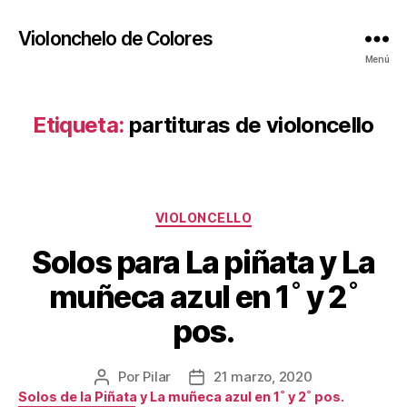
Violonchelo de Colores
Menú
Etiqueta:
partituras de violoncello
Categorías
VIOLONCELLO
Solos para La piñata y La
muñeca azul en 1˚ y 2˚
pos.
Por
Pilar
21 marzo, 2020
Autor
Fecha
Solos de la Piñata y La muñeca azul en 1˚ y 2˚ pos.
de
de