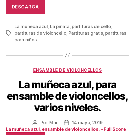
la
la
DESCARGA
publicación
publicación
La muñeca azul
,
La piñata
,
partituras de cello
,
partituras de violoncello
,
Partituras gratis
,
partituras
Etiquetas
para niños
Categorías
ENSAMBLE DE VIOLONCELLOS
La muñeca azul, para
ensamble de violoncellos,
varios niveles.
Por
Pilar
14 mayo, 2019
Autor
Fecha
La muñeca azul, ensamble de violoncellos. – Full Score
de
de