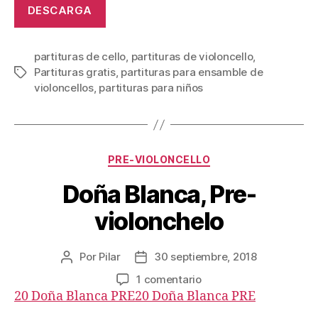
la
la
DESCARGA
publicación
publicación
partituras de cello
,
partituras de violoncello
,
Partituras gratis
,
partituras para ensamble de
Etiquetas
violoncellos
,
partituras para niños
Categorías
PRE-VIOLONCELLO
Doña Blanca, Pre-
violonchelo
Por
Pilar
30 septiembre, 2018
Autor
Fecha
de
de
en
1 comentario
la
la
Doña
20 Doña Blanca PRE
20 Doña Blanca PRE
publicación
publicación
Blanca,