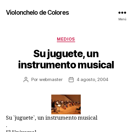
Violonchelo de Colores
Menú
Categorías
MEDIOS
Su juguete, un
instrumento musical
Por
webmaster
4 agosto, 2004
Autor
Fecha
de
de
la
la
publicación
publicación
Su `juguete`, un instrumento musical
.